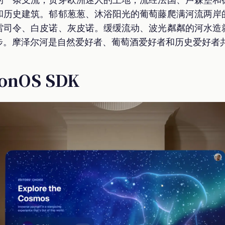
和历史建筑。郁郁葱葱、沐浴阳光的葡萄藤爬满河流两岸
雷司令、白皮诺、灰皮诺。缓缓流动、波光粼粼的河水造
步。摩泽尔河是自然爱好者、葡萄酒爱好者和历史爱好者
onOS SDK