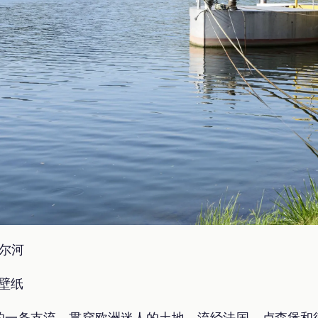
泽尔河
应壁纸
的一条支流，贯穿欧洲迷人的土地，流经法国、卢森堡和